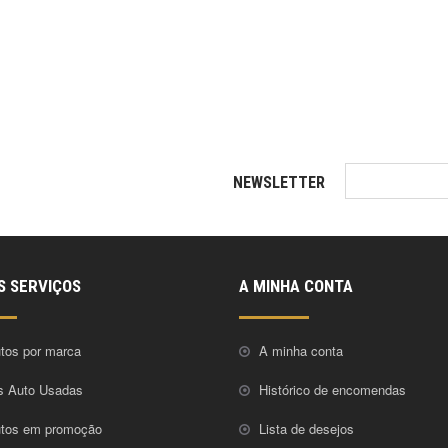
NEWSLETTER
S SERVIÇOS
A MINHA CONTA
tos por marca
A minha conta
s Auto Usadas
Histórico de encomendas
utos em promoção
Lista de desejos