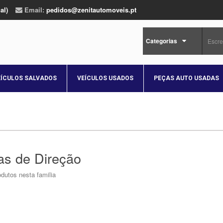
al)
Email:
pedidos@zenitautomoveis.pt
Categorias
EÍCULOS SALVADOS
VEÍCULOS USADOS
PEÇAS AUTO USADAS
as de Direção
dutos nesta familia