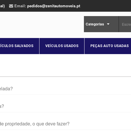
al)
Email:
pedidos@zenitautomoveis.pt
Categorias
EÍCULOS SALVADOS
VEÍCULOS USADOS
PEÇAS AUTO USADAS
celada?
a?
 de propriedade, o que deve fazer?