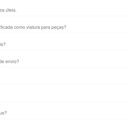
s úteis.
ificada como viatura para peças?
is?
de envio?
?
que?