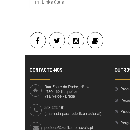
11. Links úteis
CONTACTE-NOS
OUTRO
Rua Fonte do Padre, Nº 37
Produ
4730-160 Esqueiros
Vila Verde - Braga
Peça
253 323 161
Prod
(chamada para rede fixa nacional)
Pergu
pedidos@zenitautomoveis.pt