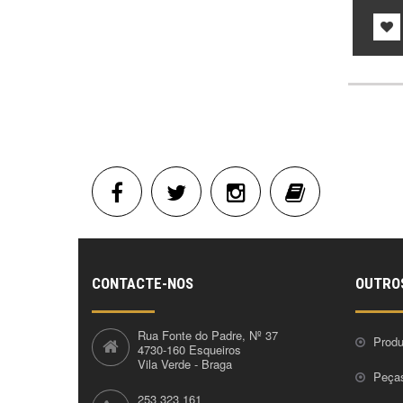
CONTACTE-NOS
OUTRO
Rua Fonte do Padre, Nº 37
Produ
4730-160 Esqueiros
Vila Verde - Braga
Peça
253 323 161