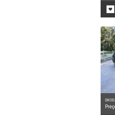
SKODA
Preç