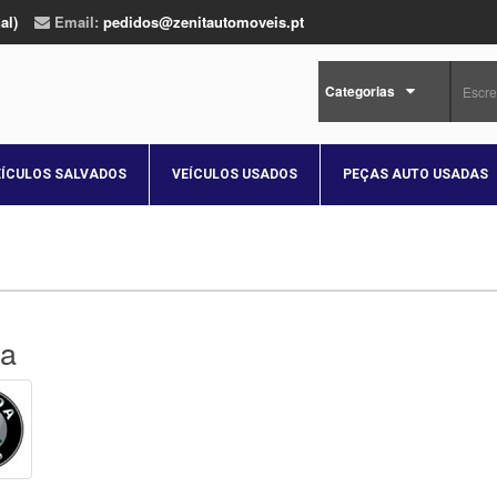
al)
Email:
pedidos@zenitautomoveis.pt
Categorias
EÍCULOS SALVADOS
VEÍCULOS USADOS
PEÇAS AUTO USADAS
a